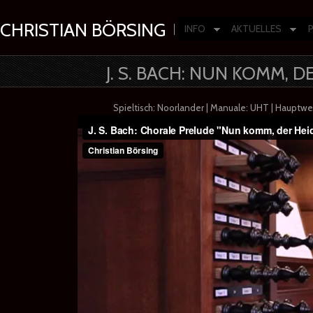
CHRISTIAN BÖRSING
INFO
AKTUELLES
Composer | Producer | Artist
J. S. BACH: NUN KOMM, 
Spieltisch: Noorlander | Manuale: UHT | Hauptw