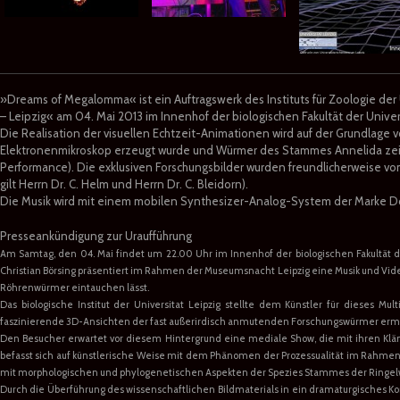
»Dreams of Megalomma« ist ein Auftragswerk des Instituts für Zoologie de
– Leipzig« am 04. Mai 2013 im Innenhof der biologischen Fakultät der Univer
Die Realisation der visuellen Echtzeit-Animationen wird auf der Grundlage
Elektronenmikroskop erzeugt wurde und Würmer des Stammes Annelida zei
Performance). Die exklusiven Forschungsbilder wurden freundlicherweise vom
gilt Herrn Dr. C. Helm und Herrn Dr. C. Bleidorn).
Die Musik wird mit einem mobilen Synthesizer-Analog-System der Marke Doep
Presseankündigung zur Uraufführung
Am Samtag, den 04. Mai findet um 22.00 Uhr im Innenhof der biologischen Fakultät d
Christian Börsing präsentiert im Rahmen der Museumsnacht Leipzig eine Musik und Vid
Röhrenwürmer eintauchen lässt.
Das biologische Institut der Universitat Leipzig stellte dem Künstler für dieses Mu
faszinierende 3D-Ansichten der fast außerirdisch anmutenden Forschungswürmer ermö
Den Besucher erwartet vor diesem Hintergrund eine mediale Show, die mit ihren Klän
befasst sich auf künstlerische Weise mit dem Phänomen der Prozessualität im Rahmen 
mit morphologischen und phylogenetischen Aspekten der Spezies Stammes der Ringelw
Durch die Überführung des wissenschaftlichen Bildmaterials in ein dramaturgisches Kon