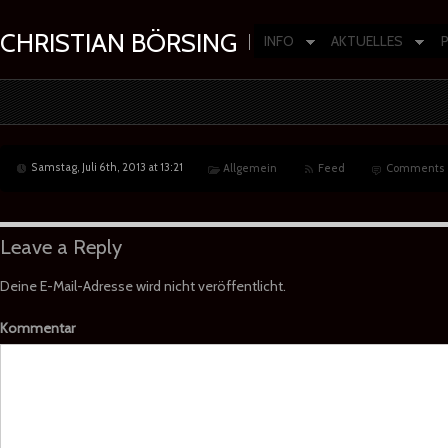
CHRISTIAN BÖRSING
INFO
AKTUELLES
Composer | Producer | Artist
Samstag, Juli 6th, 2013 at 13:21
Allgemein
Feed
Comments
Leave a Reply
Deine E-Mail-Adresse wird nicht veröffentlicht.
Kommentar